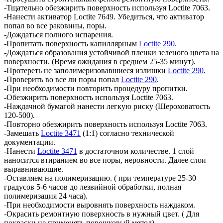
-Тщательно обезжирить поверхность используя Loctite 7063.
-Нанести активатор Loctite 7649. Убедиться, что активатор
попал во все раковины, поры.
-Дождаться полного испарения.
-Пропитать поверхность капиллярным
Loctite 290
.
-Дождаться образования устойчивой пленки зеленого цвета на
поверхности. (Время ожидания в среднем 25-35 минут).
-Протереть не заполимеризовавшиеся излишки
Loctite 290
.
-Проверить во все ли поры попал
Loctite 290
.
-При необходимости повторить процедуру пропитки.
-Обезжирить поверхность используя Loctite 7063.
-Наждачной бумагой нанести легкую риску (Шероховатость
120-500).
-Повторно обезжирить поверхность используя Loctite 7063.
-Замешать
Loctite 3471
(1:1) согласно технической
документации.
-Нанести
Loctite 3471
в достаточном количестве. 1 слой
наносится втиранием во все поры, неровности. Далее слои
выравнивающие.
-Оставляем на полимеризацию. ( при температуре 25-30
градусов 5-6 часов до лезвийной обработки, полная
полимеризация 24 часа).
-При необходимости выровнять поверхность наждаком.
-Окрасить ремонтную поверхность в нужный цвет. ( Для
покраски не применять порошковый метод).