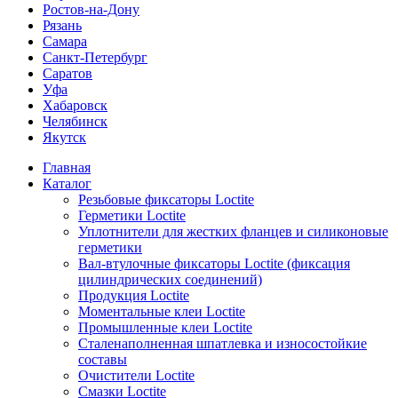
Ростов-на-Дону
Рязань
Самара
Санкт-Петербург
Саратов
Уфа
Хабаровск
Челябинск
Якутск
Главная
Каталог
Резьбовые фиксаторы Loctite
Герметики Loctite
Уплотнители для жестких фланцев и силиконовые
герметики
Вал-втулочные фиксаторы Loctite (фиксация
цилиндрических соединений)
Продукция Loctite
Моментальные клеи Loctite
Промышленные клеи Loctite
Сталенаполненная шпатлевка и износостойкие
составы
Очистители Loctite
Смазки Loctite